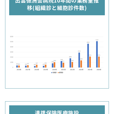
出雲徳洲会病院10年間の業務量推
移(組織診と細胞診件数)
連携保険医療施設