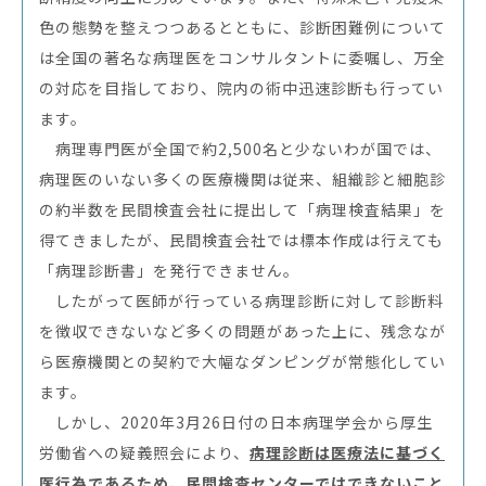
色の態勢を整えつつあるとともに、診断困難例について
は全国の著名な病理医をコンサルタントに委嘱し、万全
の対応を目指しており、院内の術中迅速診断も行ってい
ます。
病理専門医が全国で約2,500名と少ないわが国では、
病理医のいない多くの医療機関は従来、組織診と細胞診
の約半数を民間検査会社に提出して「病理検査結果」を
得てきましたが、民間検査会社では標本作成は行えても
「病理診断書」を発行できません。
したがって医師が行っている病理診断に対して診断料
を徴収できないなど多くの問題があった上に、残念なが
ら医療機関との契約で大幅なダンピングが常態化してい
ます。
しかし、2020年3月26日付の日本病理学会から厚生
労働省への疑義照会により、
病理診断は医療法に基づく
医行為であるため、民間検査センターではできないこと