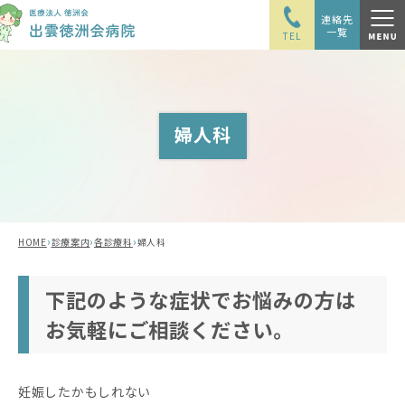
連絡先
一覧
TEL
婦人科
›
›
›
HOME
診療案内
各診療科
婦人科
下記のような症状でお悩みの方は
お気軽にご相談ください。
妊娠したかもしれない