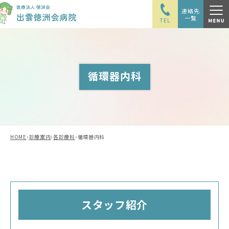
連絡先
一覧
TEL
循環器内科
›
›
›
HOME
診療案内
各診療科
循環器内科
スタッフ紹介