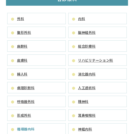
外科
内科
整形外科
脳神経外科
麻酔科
総合診療科
皮膚科
リハビリテーション科
婦人科
消化器内科
病理診断科
人工透析科
呼吸器外科
精神科
形成外科
耳鼻咽喉科
循環器内科
神経内科