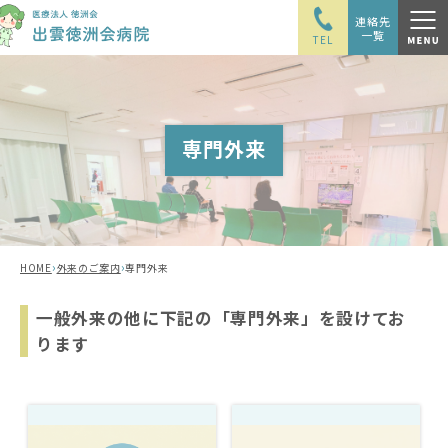
連絡先
一覧
TEL
専門外来
›
›
HOME
外来のご案内
専門外来
一般外来の他に下記の「専門外来」を設けてお
ります