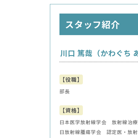
スタッフ紹介
川口 篤哉（かわぐち 
【役職】
部長
【資格】
日本医学放射線学会 放射線治療
日放射線腫瘍学会 認定医・放射