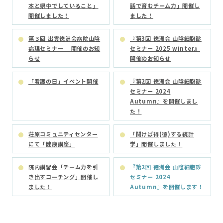
本と県中でしていること」
話で育むチーム力」開催し
開催しました！
ました！
第３回 出雲徳洲会病院山陰
『第3回 徳洲会 山陰細胞診
病理セミナー 開催のお知
セミナー 2025 winter』
らせ
開催のお知らせ
「看護の日」イベント開催
『第2回 徳洲会 山陰細胞診
セミナー 2024
Autumn』を開催しまし
た！
荘原コミュニティセンター
「聞けば得(徳)する統計
にて「健康講座」
学」開催しました！
院内講習会「チーム力を引
『第2回 徳洲会 山陰細胞診
き出すコーチング」開催し
セミナー 2024
ました！
Autumn』を開催します！