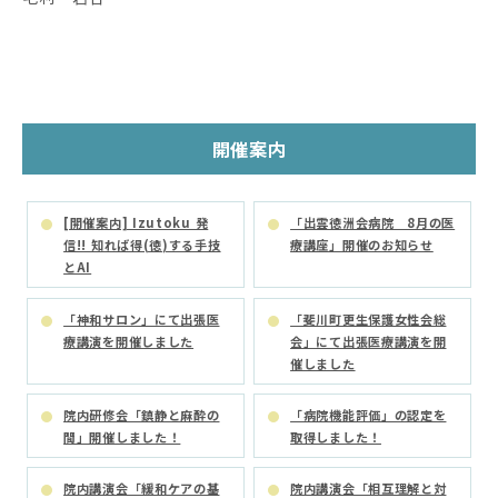
開催案内
[開催案内] Izutoku 発
「出雲徳洲会病院 8月の医
信!! 知れば得(徳)する手技
療講座」開催のお知らせ
とAI
「神和サロン」にて出張医
「斐川町更生保護女性会総
療講演を開催しました
会」にて出張医療講演を開
催しました
院内研修会「鎮静と麻酔の
「病院機能評価」の認定を
間」開催しました！
取得しました！
院内講演会「緩和ケアの基
院内講演会「相互理解と対