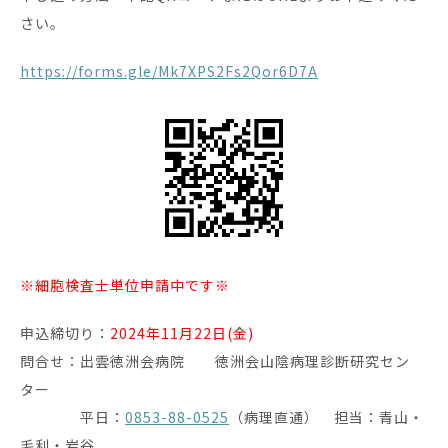
さい。
https://forms.gle/Mk7XPS2Fs2Qor6D7A
※細胞検査士単位申請中です※
申込締切り：
2024年11月22日(金)
問合せ：出雲徳洲会病院 徳洲会山陰病理診断研究セン
ター
平日：
0853-88-0525
（病理直通） 担当：青山・
毛利・岩谷