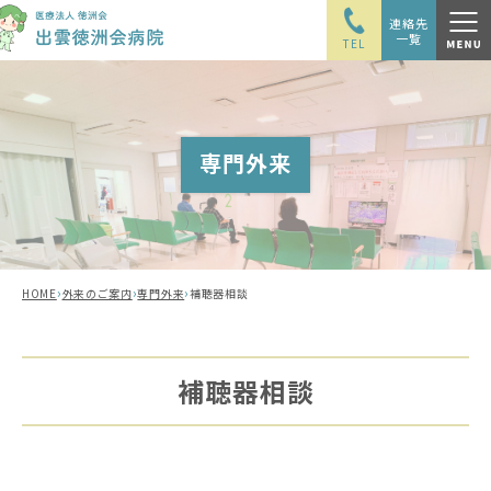
連絡先
一覧
TEL
専門外来
›
›
›
HOME
外来のご案内
専門外来
補聴器相談
補聴器相談