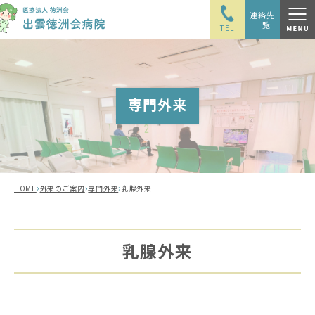
連絡先
一覧
TEL
専門外来
›
›
›
HOME
外来のご案内
専門外来
乳腺外来
乳腺外来