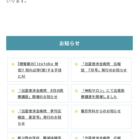
いります。
お知らせ
[開催案内] Izutoku 発
「出雲徳洲会病院 広報
信!! 知れば得(徳)する手技
誌 7月号」発行のお知らせ
とAI
「出雲徳洲会病院 8月の医
「神和サロン」にて出張医
療講座」開催のお知らせ
療講演を開催しました
「出雲徳洲会病院 季刊広
整形外科からのお知らせ
報誌 夏至号」発行のお知
らせ
斐川西中学校 職場体験学
「出雲徳洲会病院 広報