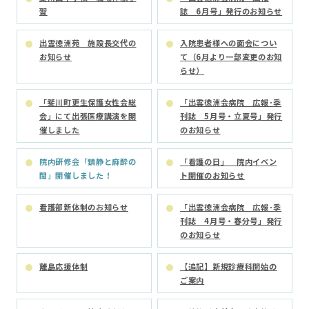
習
誌 6月号」発行のお知らせ
出雲徳洲苑 施設長交代の
入院患者様への面会につい
お知らせ
て（6月より一部変更のお知
らせ）
「斐川町更生保護女性会総
「出雲徳洲会病院 広報･季
会」にて出張医療講演を開
刊誌 5月号・立夏号」発行
催しました
のお知らせ
院内研修会「鎮静と麻酔の
「看護の日」 院内イベン
間」開催しました！
ト開催のお知らせ
看護部新体制のお知らせ
「出雲徳洲会病院 広報･季
刊誌 4月号・春分号」発行
のお知らせ
離島応援体制
【追記】新規診療科開始の
ご案内